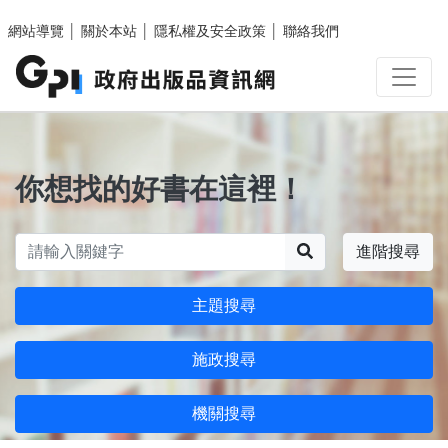
跳至主要內容區塊
網站導覽
│
關於本站
│
隱私權及安全政策
│
聯絡我們
你想找的好書在這裡！
搜尋
進階搜尋
主題搜尋
施政搜尋
機關搜尋