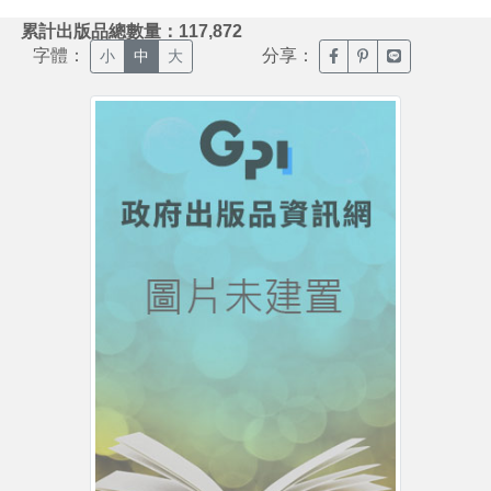
:::
累計出版品總數量：117,872
字體：
分享：
臉書分享(另開新視窗)
噗浪分享(另開新視
Line分享(另
小
中
大