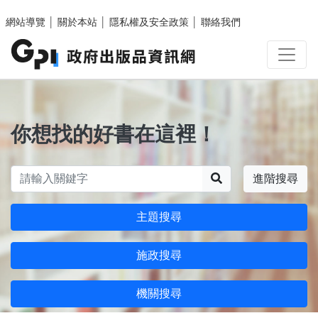
跳至主要內容區塊
網站導覽
│
關於本站
│
隱私權及安全政策
│
聯絡我們
你想找的好書在這裡！
搜尋
進階搜尋
主題搜尋
施政搜尋
機關搜尋