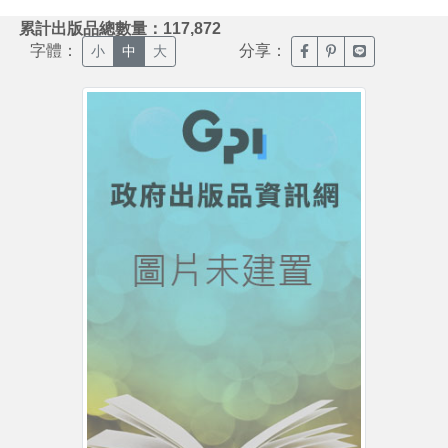
:::
累計出版品總數量：117,872
字體：
分享：
臉書分享(另開新視窗)
噗浪分享(另開新視
Line分享(另
小
中
大