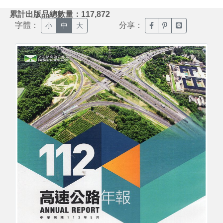
:::
累計出版品總數量：117,872
字體：
分享：
臉書分享(另開新視窗)
噗浪分享(另開新視
Line分享(另
小
中
大