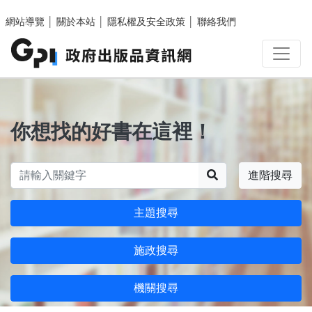
跳至主要內容區塊
網站導覽
│
關於本站
│
隱私權及安全政策
│
聯絡我們
你想找的好書在這裡！
搜尋
進階搜尋
主題搜尋
施政搜尋
機關搜尋