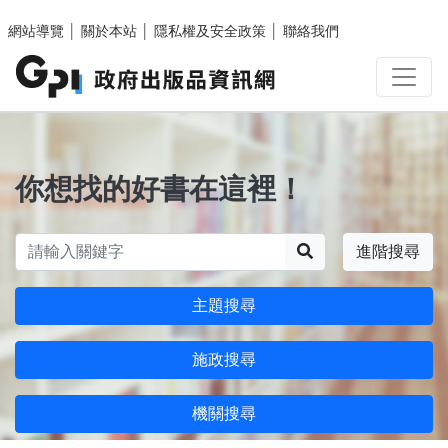
跳至主要內容區塊
網站導覽
│
關於本站
│
隱私權及安全政策
│
聯絡我們
你想找的好書在這裡！
搜尋
進階搜尋
主題搜尋
施政搜尋
機關搜尋