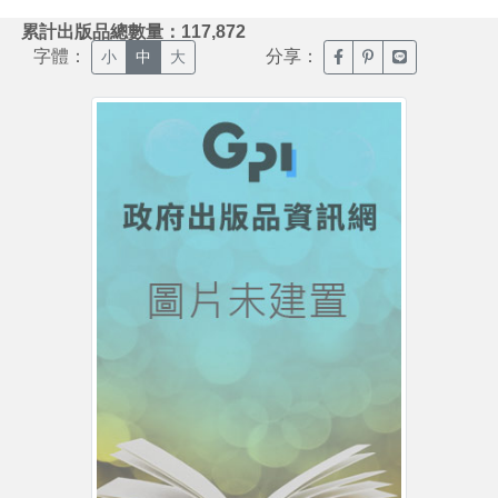
:::
累計出版品總數量：117,872
字體：
分享：
臉書分享(另開新視窗)
噗浪分享(另開新視
Line分享(另
小
中
大