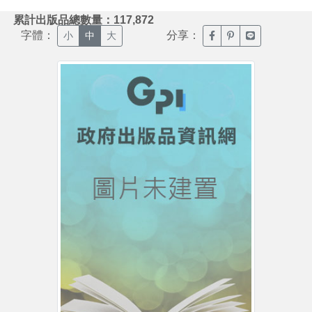
:::
累計出版品總數量：117,872
字體：
分享：
臉書分享(另開新視窗)
噗浪分享(另開新視
Line分享(另
小
中
大