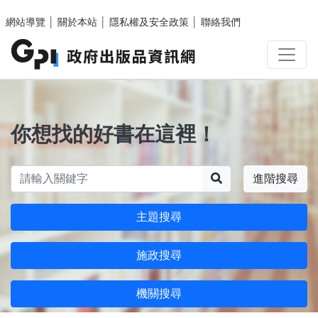
跳至主要內容區塊
網站導覽
│
關於本站
│
隱私權及安全政策
│
聯絡我們
你想找的好書在這裡！
搜尋
進階搜尋
主題搜尋
施政搜尋
機關搜尋