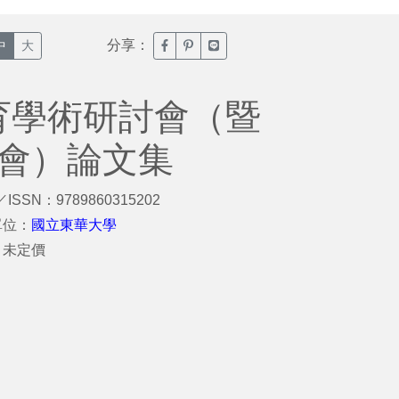
分享：
臉書分享(另開新視窗)
噗浪分享(另開新視窗)
Line分享(另開新視窗)
中
大
育學術研討會（暨
討會）論文集
／ISSN：9789860315202
單位：
國立東華大學
：未定價