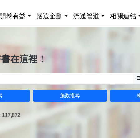
開卷有益
嚴選企劃
流通管道
相關連結
好書在這裡！
尋
施政搜尋
17,872