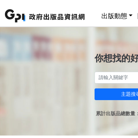
跳至主要內容區塊
:::
出版動態
你想找的
主題搜
累計出版品總數量：1