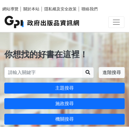
跳至主要內容區塊
網站導覽
│
關於本站
│
隱私權及安全政策
│
聯絡我們
你想找的好書在這裡！
搜尋
進階搜尋
主題搜尋
施政搜尋
機關搜尋