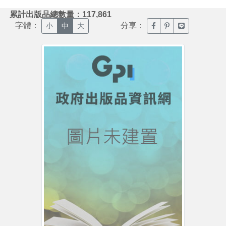
:::
累計出版品總數量：117,861
字體：
分享：
臉書分享(另開新視窗)
噗浪分享(另開新視
Line分享(另
小
中
大