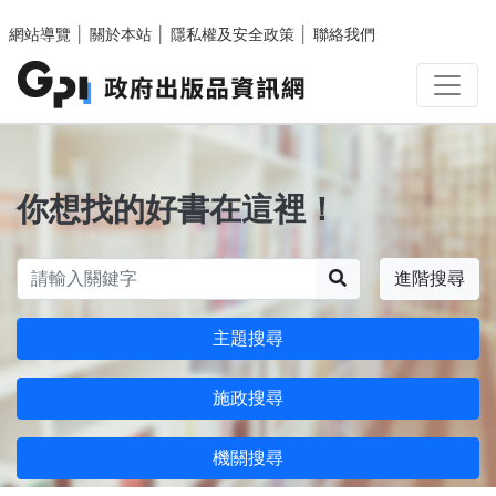
跳至主要內容區塊
網站導覽
│
關於本站
│
隱私權及安全政策
│
聯絡我們
你想找的好書在這裡！
搜尋
進階搜尋
主題搜尋
施政搜尋
機關搜尋