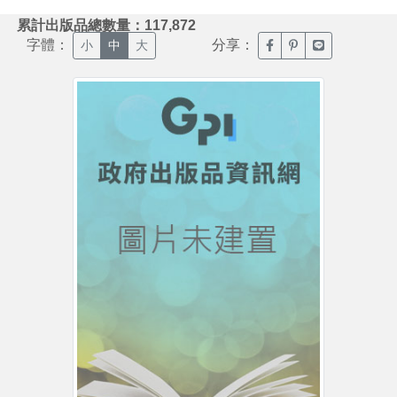
:::
累計出版品總數量：117,872
字體：
分享：
臉書分享(另開新視窗)
噗浪分享(另開新視
Line分享(另
小
中
大