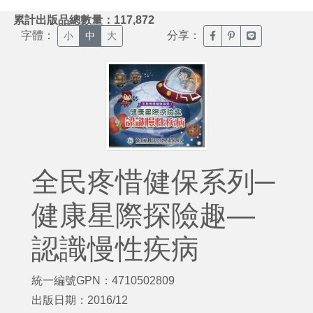
:::
累計出版品總數量：117,872
字體：
分享：
臉書分享(另開新視窗)
噗浪分享(另開新視
Line分享(另
小
中
大
全民疼惜健保系列─
健康星際探險趣—
認識慢性疾病
統一編號GPN：4710502809
出版日期：2016/12