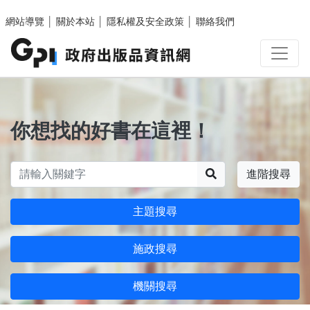
跳至主要內容區塊
網站導覽
│
關於本站
│
隱私權及安全政策
│
聯絡我們
你想找的好書在這裡！
搜尋
進階搜尋
主題搜尋
施政搜尋
機關搜尋