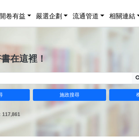
開卷有益
嚴選企劃
流通管道
相關連結
好書在這裡！
尋
施政搜尋
17,861