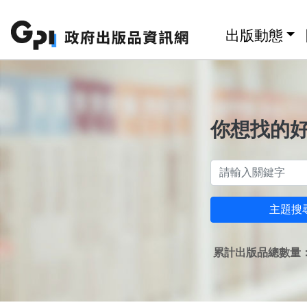
跳至主要內容區塊
:::
出版動態
你想找的
主題搜
累計出版品總數量：1