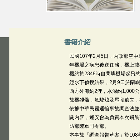
書籍介紹
民國107年2月5日，內政部空
年機場之病患後送任務，機上載
機約於2348時自蘭嶼機場起
經水下偵搜結果，2月9日於蘭
西方外海約2浬，水深約1,00
故機殘骸，駕駛艙及尾段遺失，
依據中華民國運輸事故調查法並參考國際民航公約
關內容，運安會為負責本次飛航
防部陸軍司令部。
本事故「調查報告草案」於108