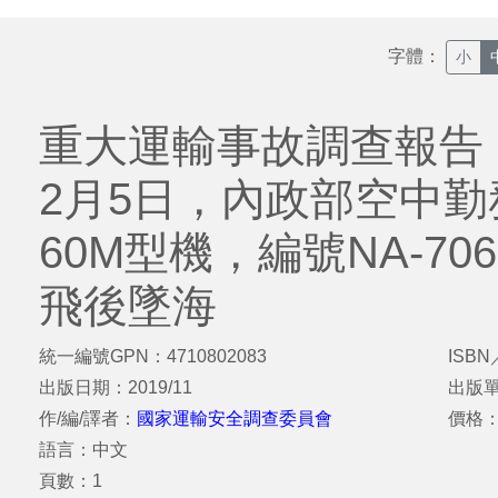
字體：
小
重大運輸事故調查報告：
2月5日，內政部空中勤
60M型機，編號NA-7
飛後墜海
統一編號GPN：4710802083
ISBN
出版日期：2019/11
出版
作/編/譯者：
國家運輸安全調查委員會
價格
語言：中文
頁數：1