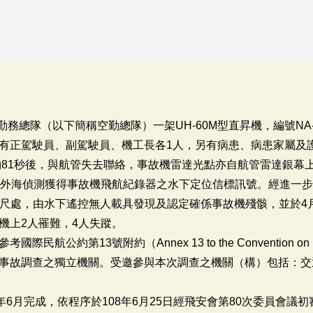
中勤務總隊（以下簡稱空勤總隊）一架UH-60M型直昇機，編號NA
有正駕駛員、副駕駛員、機工長各1人，另有病患、病患家屬及護
飛約81秒後，與航管失去聯絡，事故機雷達光點亦自航管雷達銀幕
嶼外海偵測獲得事故機飛航紀錄器之水下定位信標訊號。經進一步
0公尺處，由水下遙控無人載具發現及認定確係事故機殘骸，並於4
機上2人罹難，4人失蹤。
第13號附約（Annex 13 to the Convention on Internat
事故調查之獨立機關。受邀參與本次調查之機關（構）包括：交
年6月完成，依程序於108年6月25日經飛安會第80次委員會議