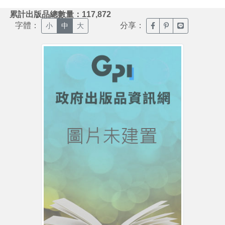
:::
累計出版品總數量：117,872
字體：
分享：
臉書分享(另開新視窗)
噗浪分享(另開新視
Line分享(另
小
中
大