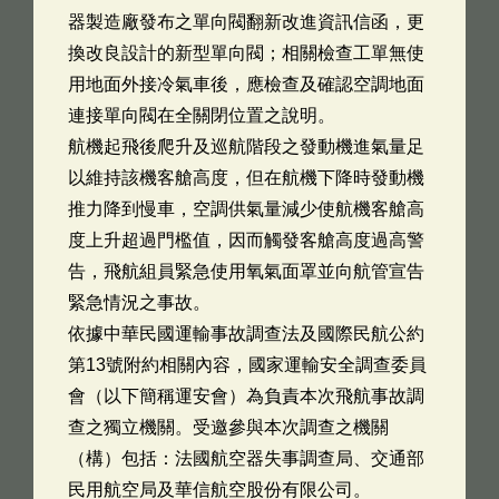
器製造廠發布之單向閥翻新改進資訊信函，更
換改良設計的新型單向閥；相關檢查工單無使
用地面外接冷氣車後，應檢查及確認空調地面
連接單向閥在全關閉位置之說明。
航機起飛後爬升及巡航階段之發動機進氣量足
以維持該機客艙高度，但在航機下降時發動機
推力降到慢車，空調供氣量減少使航機客艙高
度上升超過門檻值，因而觸發客艙高度過高警
告，飛航組員緊急使用氧氣面罩並向航管宣告
緊急情況之事故。
依據中華民國運輸事故調查法及國際民航公約
第13號附約相關內容，國家運輸安全調查委員
會（以下簡稱運安會）為負責本次飛航事故調
查之獨立機關。受邀參與本次調查之機關
（構）包括：法國航空器失事調查局、交通部
民用航空局及華信航空股份有限公司。