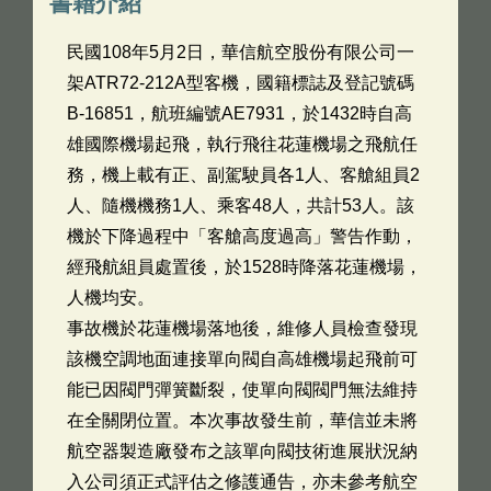
書籍介紹
民國108年5月2日，華信航空股份有限公司一
架ATR72-212A型客機，國籍標誌及登記號碼
B-16851，航班編號AE7931，於1432時自高
雄國際機場起飛，執行飛往花蓮機場之飛航任
務，機上載有正、副駕駛員各1人、客艙組員2
人、隨機機務1人、乘客48人，共計53人。該
機於下降過程中「客艙高度過高」警告作動，
經飛航組員處置後，於1528時降落花蓮機場，
人機均安。
事故機於花蓮機場落地後，維修人員檢查發現
該機空調地面連接單向閥自高雄機場起飛前可
能已因閥門彈簧斷裂，使單向閥閥門無法維持
在全關閉位置。本次事故發生前，華信並未將
航空器製造廠發布之該單向閥技術進展狀況納
入公司須正式評估之修護通告，亦未參考航空