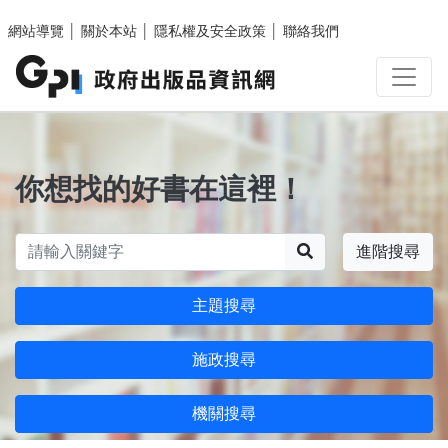
跳至主要內容區塊
網站導覽
│
關於本站
│
隱私權及安全政策
│
聯絡我們
你想找的好書在這裡！
搜尋
進階搜尋
主題搜尋
施政搜尋
機關搜尋