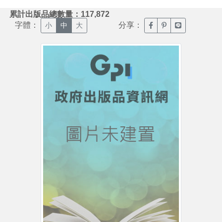
:::
累計出版品總數量：117,872
字體：
分享：
臉書分享(另開新視窗)
噗浪分享(另開新視
Line分享(另
小
中
大