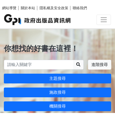
跳至主要內容區塊
網站導覽
│
關於本站
│
隱私權及安全政策
│
聯絡我們
你想找的好書在這裡！
搜尋
進階搜尋
主題搜尋
施政搜尋
機關搜尋