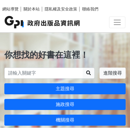
跳至主要內容區塊
網站導覽
│
關於本站
│
隱私權及安全政策
│
聯絡我們
你想找的好書在這裡！
搜尋
進階搜尋
主題搜尋
施政搜尋
機關搜尋