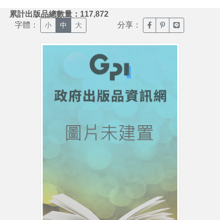
:::
累計出版品總數量：117,872
字體：
分享：
臉書分享(另開新視窗)
噗浪分享(另開新視
Line分享(另
小
中
大