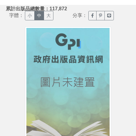
:::
累計出版品總數量：117,872
字體：
分享：
臉書分享(另開新視窗)
噗浪分享(另開新視
Line分享(另
小
中
大