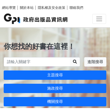
跳至主要內容區塊
網站導覽
│
關於本站
│
隱私權及安全政策
│
聯絡我們
你想找的好書在這裡！
搜尋
進階搜尋
主題搜尋
施政搜尋
機關搜尋