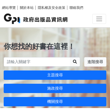
跳至主要內容區塊
網站導覽
│
關於本站
│
隱私權及安全政策
│
聯絡我們
你想找的好書在這裡！
搜尋
進階搜尋
主題搜尋
施政搜尋
機關搜尋