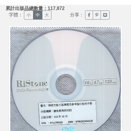
:::
累計出版品總數量：117,872
字體：
分享：
臉書分享(另開新視窗)
噗浪分享(另開新視
Line分享(另
小
中
大