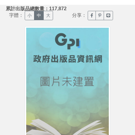
:::
累計出版品總數量：117,872
字體：
分享：
臉書分享(另開新視窗)
噗浪分享(另開新視
Line分享(另
小
中
大