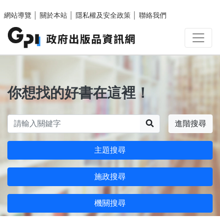
跳至主要內容區塊
網站導覽
│
關於本站
│
隱私權及安全政策
│
聯絡我們
你想找的好書在這裡！
搜尋
進階搜尋
主題搜尋
施政搜尋
機關搜尋