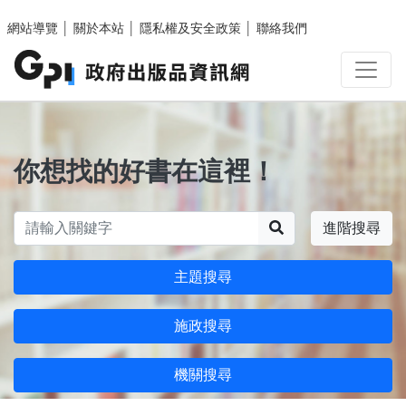
跳至主要內容區塊
網站導覽
│
關於本站
│
隱私權及安全政策
│
聯絡我們
你想找的好書在這裡！
搜尋
進階搜尋
主題搜尋
施政搜尋
機關搜尋