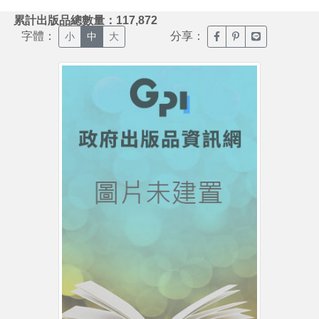
:::
累計出版品總數量：117,872
字體：
分享：
臉書分享(另開新視窗)
噗浪分享(另開新視
Line分享(另
小
中
大