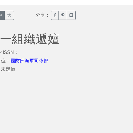
分享：
臉書分享(另開新視窗)
噗浪分享(另開新視窗)
Line分享(另開新視窗)
中
大
冊一組織遞嬗
／ISSN：
單位：
國防部海軍司令部
：未定價