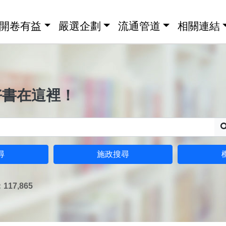
開卷有益
嚴選企劃
流通管道
相關連結
好書在這裡！
尋
施政搜尋
17,865