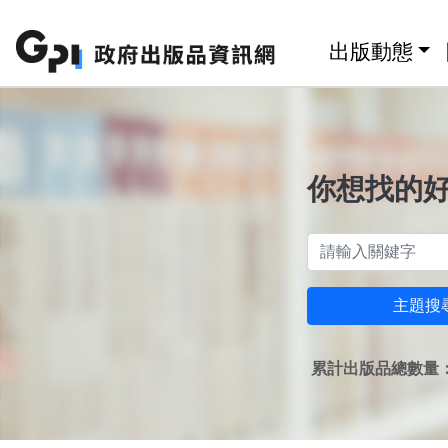
跳至主要內容區塊
:::
出版動態
你想找的
主題搜
累計出版品總數量：1