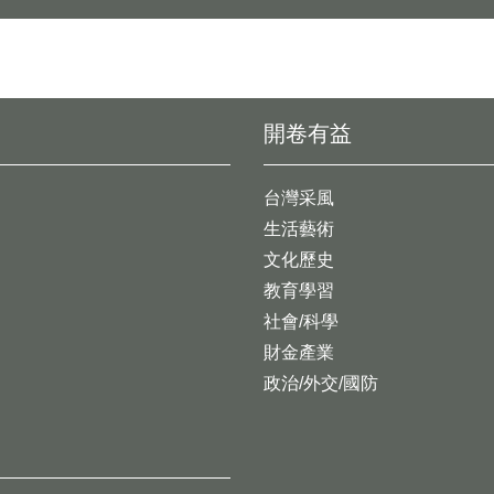
開卷有益
台灣采風
生活藝術
文化歷史
教育學習
社會/科學
財金產業
政治/外交/國防