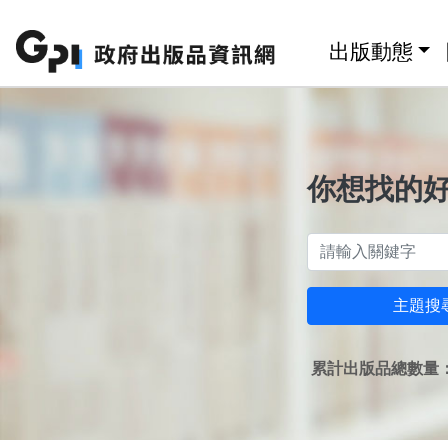
跳至主要內容區塊
:::
出版動態
你想找的
主題搜
累計出版品總數量：1