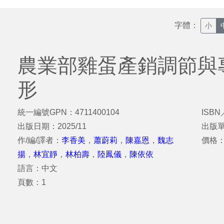
字體：
小
農業部雞蛋產銷調節與
形
統一編號GPN：4711400104
ISBN
出版日期：2025/11
出版
作/編/譯者：
李香美
，
蕭蔚莉
，
陳嘉恩
，
魏志
價格
揚
，
林宜靜
，
林柏壽
，
陸鳳儀
，
陳依依
語言：中文
頁數：1