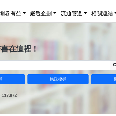
開卷有益
嚴選企劃
流通管道
相關連結
好書在這裡！
尋
施政搜尋
17,872