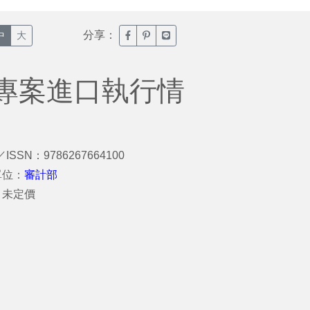
分享：
臉書分享(另開新視窗)
噗浪分享(另開新視窗)
Line分享(另開新視窗)
中
大
專案進口執行情
／ISSN：9786267664100
單位：
審計部
：未定價