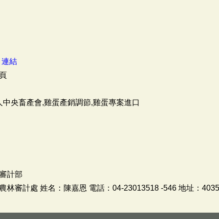
：
連結
頁
人中央畜產會,雞蛋產銷調節,雞蛋專案進口
審計部
計處 姓名：陳嘉恩 電話：04-23013518 -546 地址：40