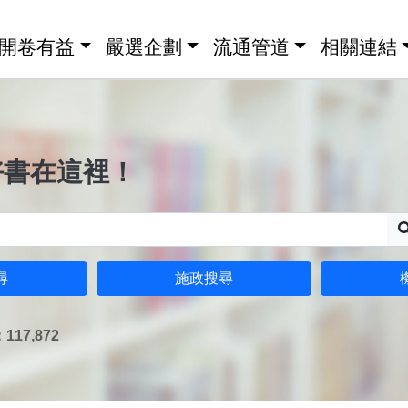
開卷有益
嚴選企劃
流通管道
相關連結
好書在這裡！
尋
施政搜尋
17,872