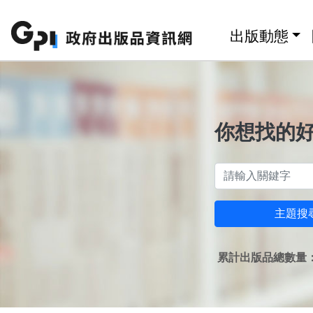
跳至主要內容區塊
:::
出版動態
你想找的
主題搜
累計出版品總數量：1