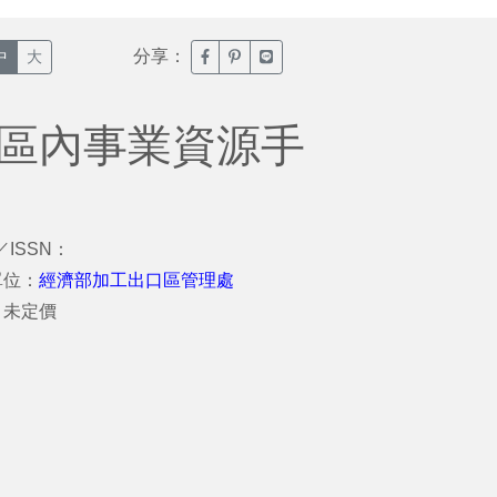
分享：
臉書分享(另開新視窗)
噗浪分享(另開新視窗)
Line分享(另開新視窗)
中
大
區區內事業資源手
／ISSN：
單位：
經濟部加工出口區管理處
：未定價