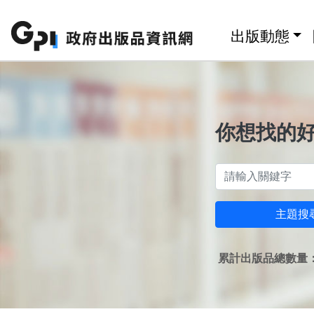
跳至主要內容區塊
:::
出版動態
你想找的
主題搜
累計出版品總數量：1