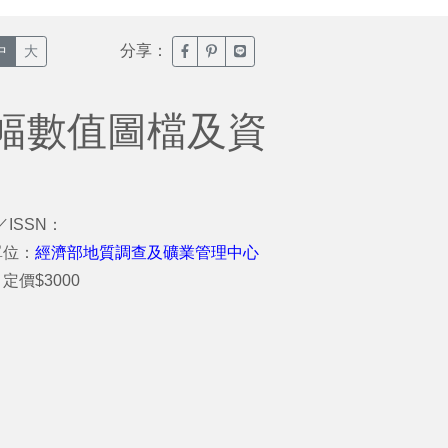
分享：
臉書分享(另開新視窗)
噗浪分享(另開新視窗)
Line分享(另開新視窗)
中
大
幅數值圖檔及資
／ISSN：
單位：
經濟部地質調查及礦業管理中心
定價$3000