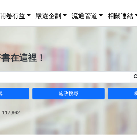
開卷有益
嚴選企劃
流通管道
相關連結
好書在這裡！
尋
施政搜尋
17,862