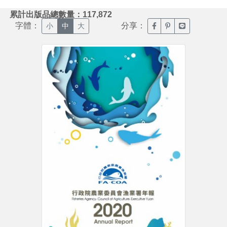
:::
累計出版品總數量：117,872
字體：
分享：
臉書分享(另開新視窗)
噗浪分享(另開新視
Line分享(另
小
中
大