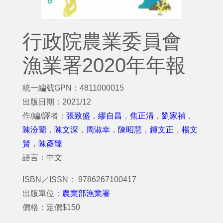
行政院農業委員會
漁業署2020年年報
統一編號GPN：4811000015
出版日期：2021/12
作/編/譯者：
張致盛
，
繆自昌
，
焦正清
，
劉家禎
，
陳汾蘭
，
陳文深
，
周淑幸
，
陳昭慧
，
鍾文正
，
楊文
賢
，
陳彥臻
語言：中文
ISBN／ISSN： 9786267100417
出版單位：
農業部漁業署
價格：定價$150