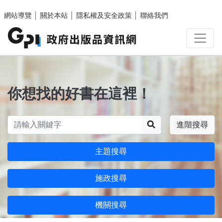
跳至主要內容區塊
網站導覽
│
關於本站
│
隱私權及安全政策
│
聯絡我們
你想找的好書在這裡！
搜尋
進階搜尋
主題搜尋
施政搜尋
機關搜尋