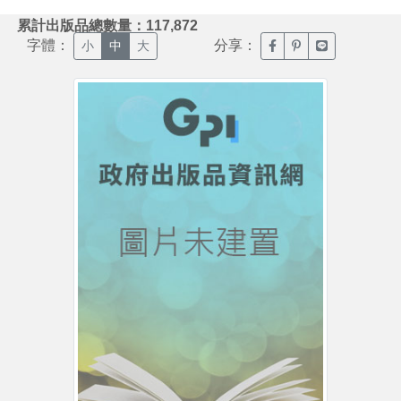
:::
累計出版品總數量：117,872
字體：
分享：
臉書分享(另開新視窗)
噗浪分享(另開新視
Line分享(另
小
中
大