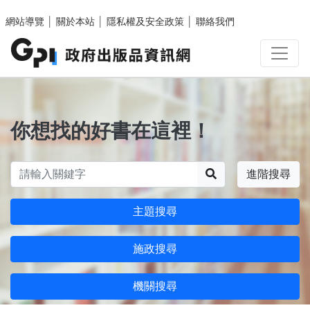
跳至主要內容區塊
網站導覽
│
關於本站
│
隱私權及安全政策
│
聯絡我們
你想找的好書在這裡！
搜尋
進階搜尋
主題搜尋
施政搜尋
機關搜尋