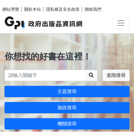
跳至主要內容區塊
網站導覽
│
關於本站
│
隱私權及安全政策
│
聯絡我們
你想找的好書在這裡！
搜尋
進階搜尋
主題搜尋
施政搜尋
機關搜尋