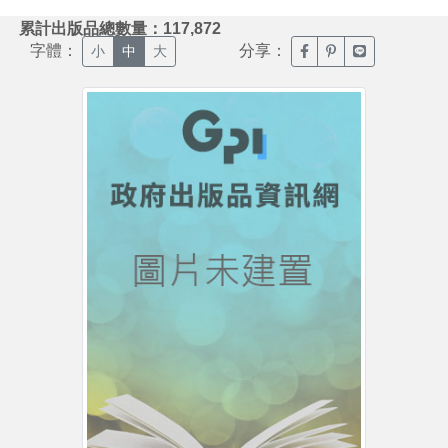
:::
累計出版品總數量：117,872
字體：
分享：
臉書分享(另開新視窗)
噗浪分享(另開新視
Line分享(另
小
中
大