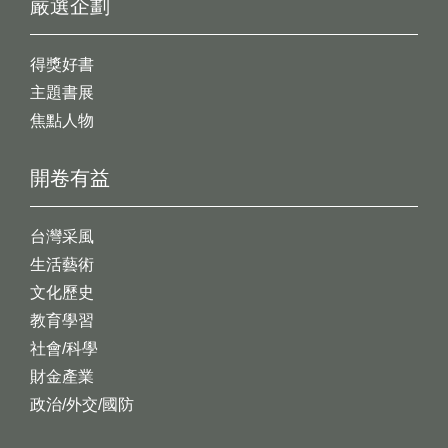
嚴選企劃
得獎好書
主題書展
焦點人物
開卷有益
台灣采風
生活藝術
文化歷史
教育學習
社會/科學
財金產業
政治/外交/國防