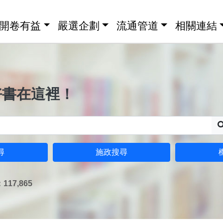
開卷有益
嚴選企劃
流通管道
相關連結
好書在這裡！
尋
施政搜尋
17,865