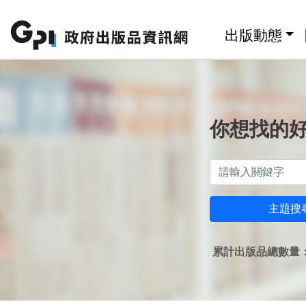
跳至主要內容區塊
:::
出版動態
你想找的
主題搜
累計出版品總數量：1