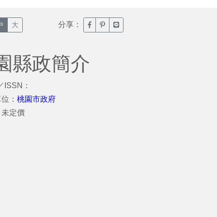
分享：
臉書分享(另開新視窗)
噗浪分享(另開新視窗)
Line分享(另開新視窗)
中
大
桃園縣政簡介
／ISSN：
單位：
桃園市政府
：未定價