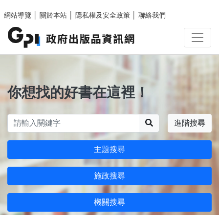
跳至主要內容區塊
網站導覽
│
關於本站
│
隱私權及安全政策
│
聯絡我們
你想找的好書在這裡！
搜尋
進階搜尋
主題搜尋
施政搜尋
機關搜尋