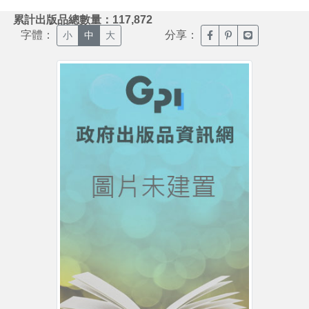
:::
累計出版品總數量：117,872
字體：
分享：
臉書分享(另開新視窗)
噗浪分享(另開新視
Line分享(另
小
中
大