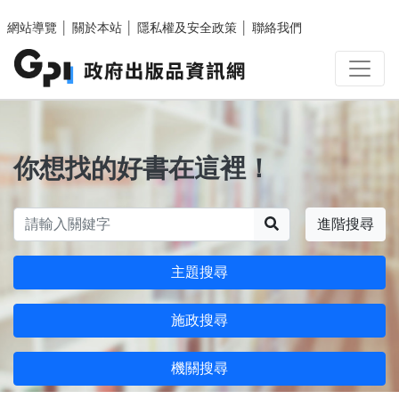
跳至主要內容區塊
網站導覽
│
關於本站
│
隱私權及安全政策
│
聯絡我們
你想找的好書在這裡！
搜尋
進階搜尋
主題搜尋
施政搜尋
機關搜尋