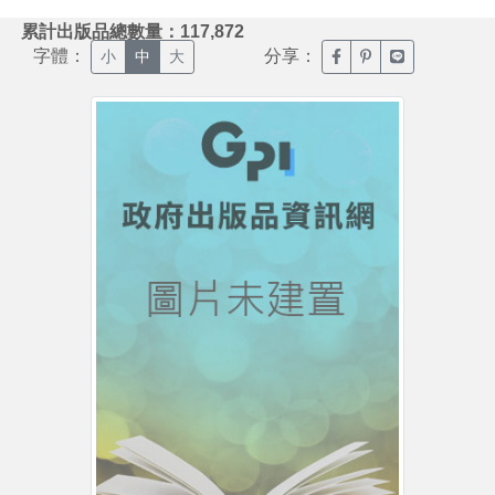
:::
累計出版品總數量：117,872
字體：
分享：
臉書分享(另開新視窗)
噗浪分享(另開新視
Line分享(另
小
中
大