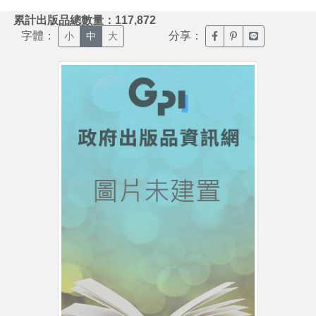
:::
累計出版品總數量：117,872
字體：
分享：
臉書分享(另開新視窗)
噗浪分享(另開新視
Line分享(另
小
中
大