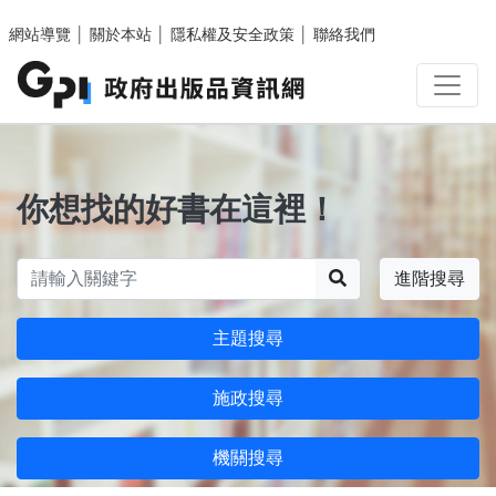
跳至主要內容區塊
網站導覽
│
關於本站
│
隱私權及安全政策
│
聯絡我們
你想找的好書在這裡！
搜尋
進階搜尋
主題搜尋
施政搜尋
機關搜尋