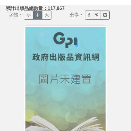
:::
累計出版品總數量：117,867
字體：
分享：
臉書分享(另開新視窗)
噗浪分享(另開新視
Line分享(另
小
中
大