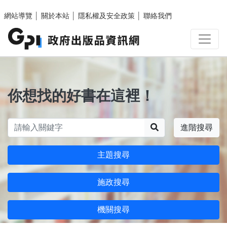
跳至主要內容區塊
網站導覽
│
關於本站
│
隱私權及安全政策
│
聯絡我們
你想找的好書在這裡！
搜尋
進階搜尋
主題搜尋
施政搜尋
機關搜尋