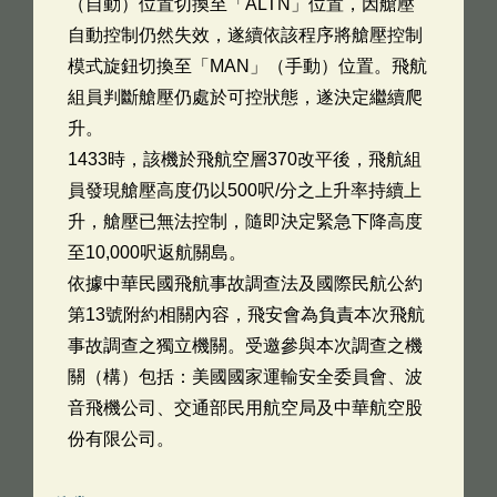
（自動）位置切換至「ALTN」位置，因艙壓
自動控制仍然失效，遂續依該程序將艙壓控制
模式旋鈕切換至「MAN」（手動）位置。飛航
組員判斷艙壓仍處於可控狀態，遂決定繼續爬
升。
1433時，該機於飛航空層370改平後，飛航組
員發現艙壓高度仍以500呎/分之上升率持續上
升，艙壓已無法控制，隨即決定緊急下降高度
至10,000呎返航關島。
依據中華民國飛航事故調查法及國際民航公約
第13號附約相關內容，飛安會為負責本次飛航
事故調查之獨立機關。受邀參與本次調查之機
關（構）包括：美國國家運輸安全委員會、波
音飛機公司、交通部民用航空局及中華航空股
份有限公司。