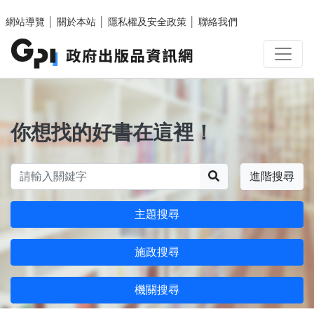
跳至主要內容區塊
網站導覽
│
關於本站
│
隱私權及安全政策
│
聯絡我們
你想找的好書在這裡！
搜尋
進階搜尋
主題搜尋
施政搜尋
機關搜尋