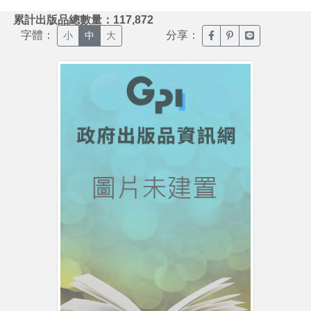
:::
累計出版品總數量：117,872
字體：
分享：
臉書分享(另開新視窗)
噗浪分享(另開新視
Line分享(另
小
中
大