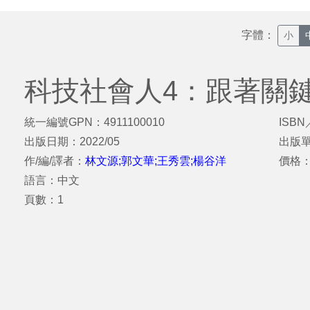
字體：
小
科技社會人4：跟著關
統一編號GPN：4911100010
ISBN
出版日期：2022/05
出版
作/編/譯者：
林文源;郭文華;王秀雲;楊谷洋
價格：
語言：中文
頁數：1