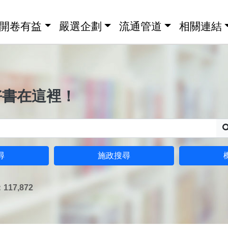
開卷有益
嚴選企劃
流通管道
相關連結
好書在這裡！
尋
施政搜尋
17,872