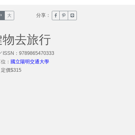
分享：
臉書分享(另開新視窗)
噗浪分享(另開新視窗)
Line分享(另開新視窗)
中
大
鍵物去旅行
／ISSN：9789865470333
單位：
國立陽明交通大學
定價$315