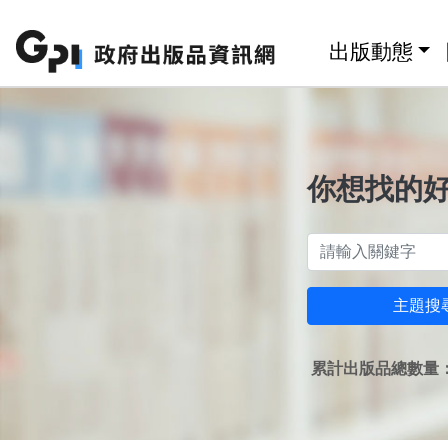
跳至主要內容區塊
:::
出版動態
你想找的
主題搜
累計出版品總數量：1