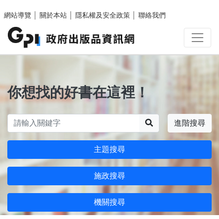
跳至主要內容區塊
網站導覽
│
關於本站
│
隱私權及安全政策
│
聯絡我們
你想找的好書在這裡！
搜尋
進階搜尋
主題搜尋
施政搜尋
機關搜尋