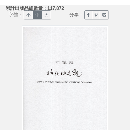
:::
累計出版品總數量：117,872
字體：
分享：
臉書分享(另開新視窗)
噗浪分享(另開新視
Line分享(另
小
中
大