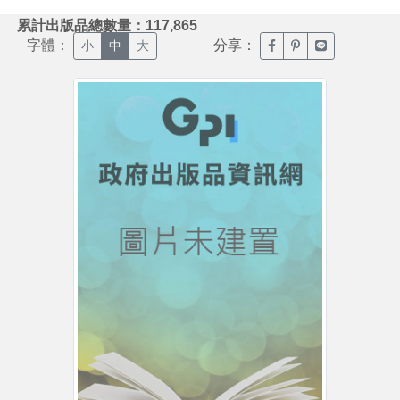
:::
累計出版品總數量：117,865
字體：
分享：
臉書分享(另開新視窗)
噗浪分享(另開新視
Line分享(另
小
中
大