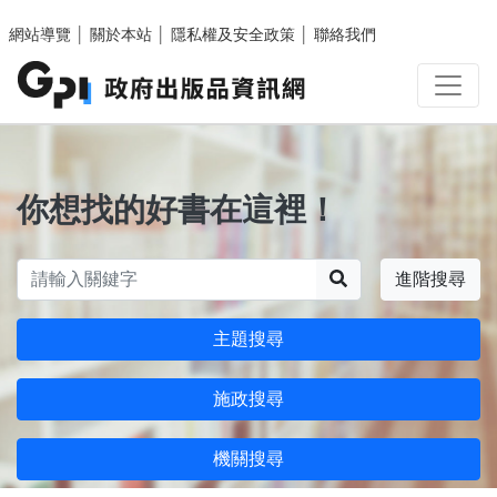
跳至主要內容區塊
網站導覽
│
關於本站
│
隱私權及安全政策
│
聯絡我們
你想找的好書在這裡！
搜尋
進階搜尋
主題搜尋
施政搜尋
機關搜尋