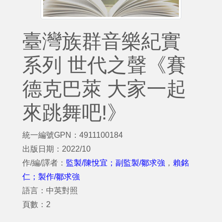
臺灣族群音樂紀實
系列 世代之聲《賽
德克巴萊 大家一起
來跳舞吧!》
統一編號GPN：4911100184
出版日期：2022/10
作/編/譯者：
監製/陳悅宜；副監製/鄒求強
，
賴銘
仁；製作/鄒求強
語言：中英對照
頁數：2