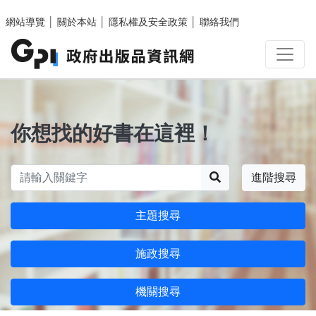
跳至主要內容區塊
網站導覽
│
關於本站
│
隱私權及安全政策
│
聯絡我們
你想找的好書在這裡！
搜尋
進階搜尋
主題搜尋
施政搜尋
機關搜尋