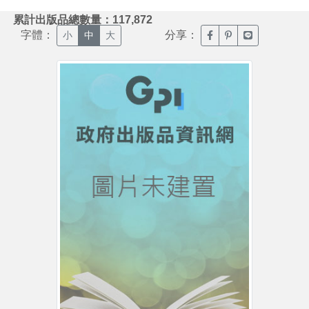
:::
累計出版品總數量：117,872
字體：
分享：
臉書分享(另開新視窗)
噗浪分享(另開新視
Line分享(另
小
中
大