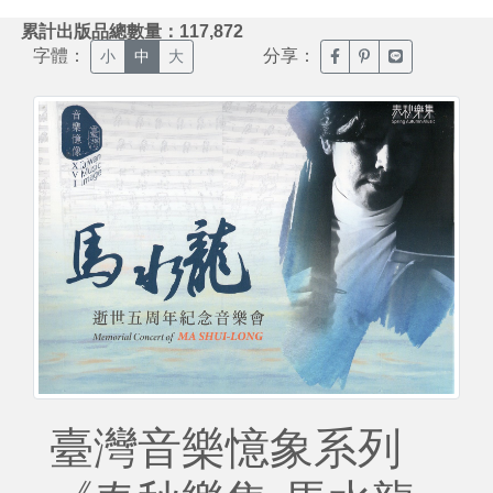
:::
累計出版品總數量：117,872
字體：
分享：
臉書分享(另開新視窗)
噗浪分享(另開新視
Line分享(另
小
中
大
臺灣音樂憶象系列