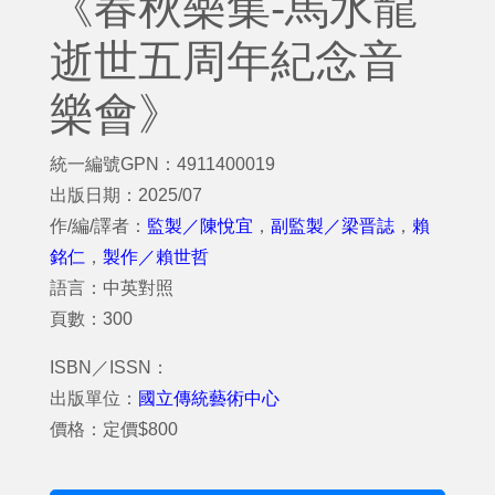
《春秋樂集-馬水龍
逝世五周年紀念音
樂會》
統一編號GPN：4911400019
出版日期：2025/07
作/編/譯者：
監製／陳悅宜
，
副監製／梁晋誌
，
賴
銘仁
，
製作／賴世哲
語言：中英對照
頁數：300
ISBN／ISSN：
出版單位：
國立傳統藝術中心
價格：定價$800