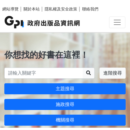
跳至主要內容區塊
網站導覽
│
關於本站
│
隱私權及安全政策
│
聯絡我們
你想找的好書在這裡！
搜尋
進階搜尋
主題搜尋
施政搜尋
機關搜尋