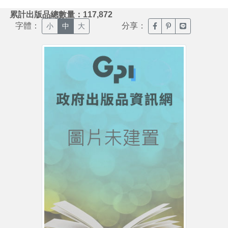
:::
累計出版品總數量：117,872
字體：
分享：
臉書分享(另開新視窗)
噗浪分享(另開新視
Line分享(另
小
中
大