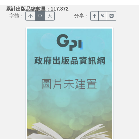
:::
累計出版品總數量：117,872
字體：
分享：
臉書分享(另開新視窗)
噗浪分享(另開新視
Line分享(另
小
中
大