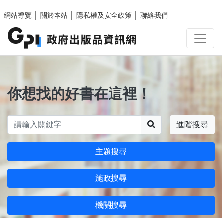
跳至主要內容區塊
網站導覽
│
關於本站
│
隱私權及安全政策
│
聯絡我們
你想找的好書在這裡！
搜尋
進階搜尋
主題搜尋
施政搜尋
機關搜尋