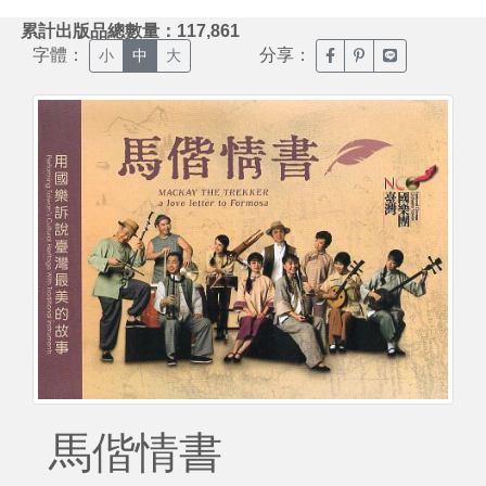
:::
累計出版品總數量：117,861
字體：
分享：
臉書分享(另開新視窗)
噗浪分享(另開新視
Line分享(另
小
中
大
馬偕情書