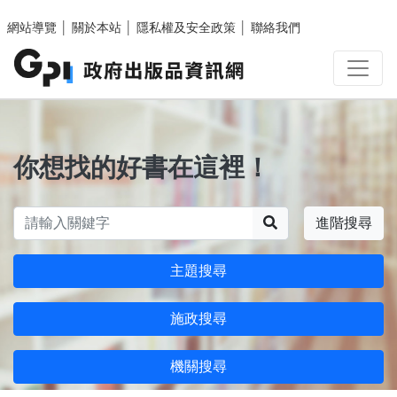
跳至主要內容區塊
網站導覽
│
關於本站
│
隱私權及安全政策
│
聯絡我們
你想找的好書在這裡！
搜尋
進階搜尋
主題搜尋
施政搜尋
機關搜尋