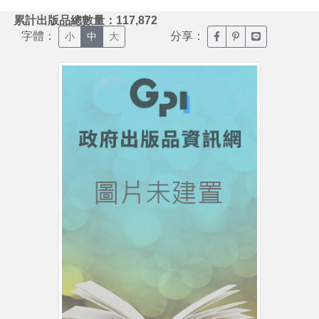
:::
累計出版品總數量：117,872
字體：
分享：
臉書分享(另開新視窗)
噗浪分享(另開新視
Line分享(另
小
中
大