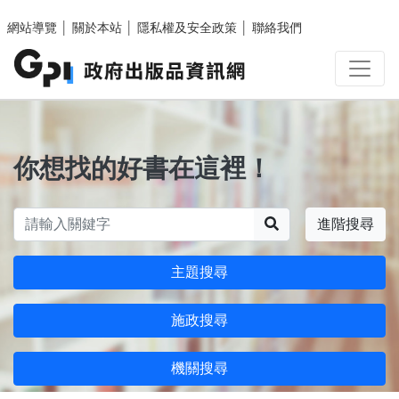
跳至主要內容區塊
網站導覽
│
關於本站
│
隱私權及安全政策
│
聯絡我們
你想找的好書在這裡！
搜尋
進階搜尋
主題搜尋
施政搜尋
機關搜尋