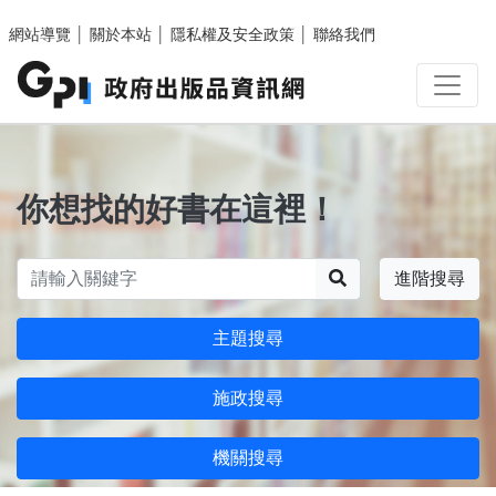
跳至主要內容區塊
網站導覽
│
關於本站
│
隱私權及安全政策
│
聯絡我們
你想找的好書在這裡！
搜尋
進階搜尋
主題搜尋
施政搜尋
機關搜尋