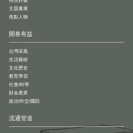
得獎好書
主題書展
焦點人物
開卷有益
台灣采風
生活藝術
文化歷史
教育學習
社會/科學
財金產業
政治/外交/國防
流通管道