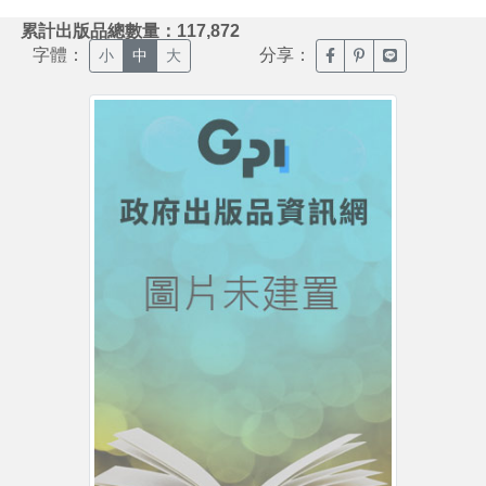
:::
累計出版品總數量：117,872
字體：
分享：
臉書分享(另開新視窗)
噗浪分享(另開新視
Line分享(另
小
中
大