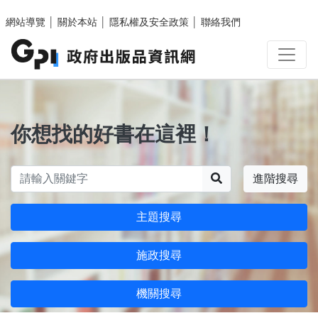
跳至主要內容區塊
網站導覽
│
關於本站
│
隱私權及安全政策
│
聯絡我們
你想找的好書在這裡！
搜尋
進階搜尋
主題搜尋
施政搜尋
機關搜尋