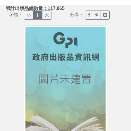
:::
累計出版品總數量：117,865
字體：
分享：
臉書分享(另開新視窗)
噗浪分享(另開新視
Line分享(另
小
中
大