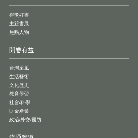
得獎好書
主題書展
焦點人物
開卷有益
台灣采風
生活藝術
文化歷史
教育學習
社會/科學
財金產業
政治/外交/國防
流通管道