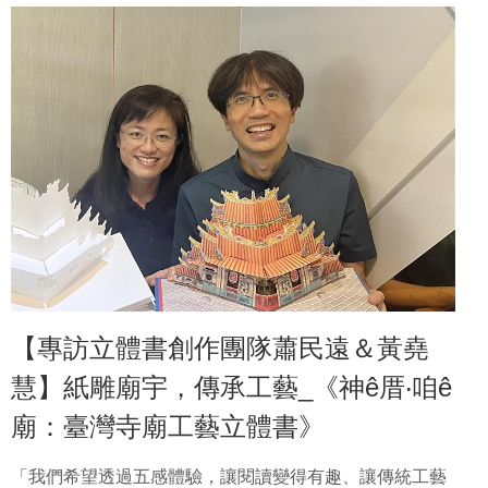
【專訪立體書創作團隊蕭民遠＆黃堯
慧】紙雕廟宇，傳承工藝_《神ê厝‧咱ê
廟：臺灣寺廟工藝立體書》
「我們希望透過五感體驗，讓閱讀變得有趣、讓傳統工藝