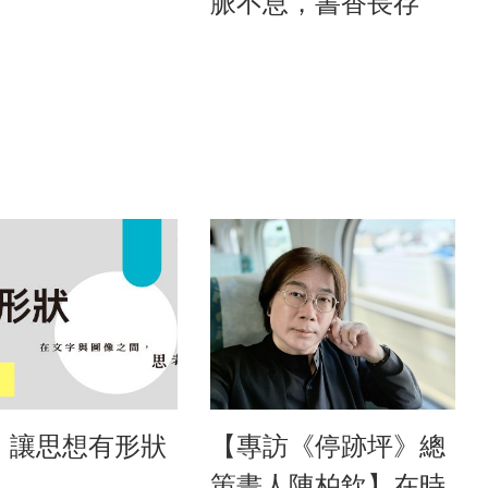
脈不息，書香長存
，讓思想有形狀
【專訪《停跡坪》總
策畫人陳柏欽】在時