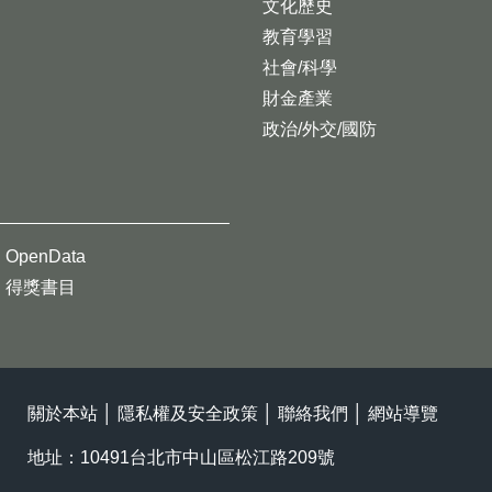
文化歷史
教育學習
社會/科學
財金產業
政治/外交/國防
OpenData
得獎書目
關於本站
│
隱私權及安全政策
│
聯絡我們
│
網站導覽
地址：10491台北市中山區松江路209號