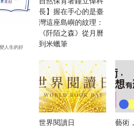
自然保育署鐘立偉科
長】握在手心的是臺
灣這座島嶼的紋理：
《阡陌之森》從月曆
到米蠟筆
變人生的好
世界閱讀日
藝術