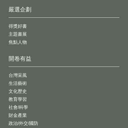
嚴選企劃
得獎好書
主題書展
焦點人物
開卷有益
台灣采風
生活藝術
文化歷史
教育學習
社會/科學
財金產業
政治/外交/國防