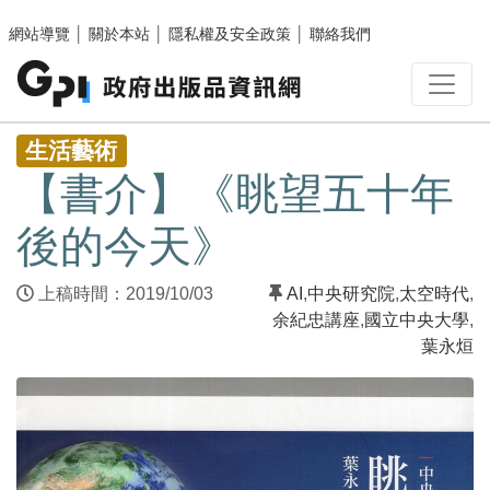
跳至主要內容區塊
網站導覽
│
關於本站
│
隱私權及安全政策
│
聯絡我們
:::
生活藝術
【書介】《眺望五十年
後的今天》
上稿時間：2019/10/03
AI
,
中央研究院
,
太空時代
,
余紀忠講座
,
國立中央大學
,
葉永烜