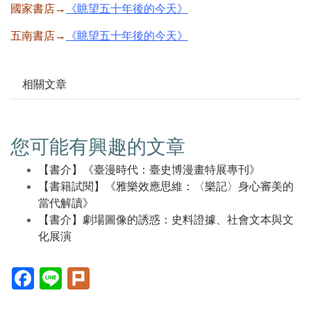
國家書店→
《眺望五十年後的今天》
五南書店→
《眺望五十年後的今天》
相關文章
您可能有興趣的文章
【書介】《臺漫時代：臺史博漫畫特展專刊》
【書籍試閱】《雅樂效應思維：〈樂記〉身心審美的
當代解讀》
【書介】劇場圖像的誘惑：史料證據、社會文本與文
化展演
Facebook(另
Line(另
Plurk(另
開
開
開
新
新
新
視
視
視