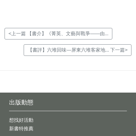
窗)
窗)
窗)
<上一篇 【書介】《菁英、文藝與戰爭——由...
【書評】六堆回味—屏東六堆客家地... 下一篇>
出版動態
想找好活動
新書特推薦