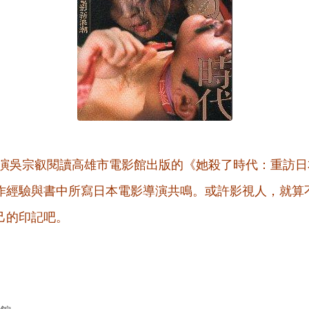
演吳宗叡閱讀高雄市電影館出版的《她殺了時代：重訪日
作經驗與書中所寫日本電影導演共鳴。或許影視人，就算
己的印記吧。