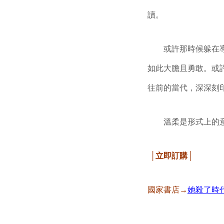
讀。
或許那時候躲在
如此大膽且勇敢。或
往前的當代，深深刻
溫柔是形式上的
│立即訂購│
國家書店→
她殺了時