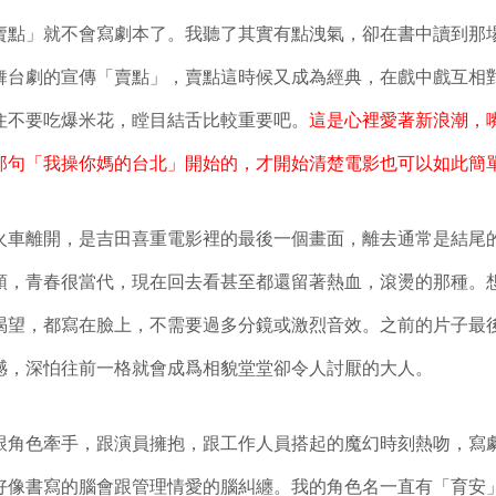
賣點」就不會寫劇本了。我聽了其實有點洩氣，卻在書中讀到那
舞台劇的宣傳「賣點」，賣點這時候又成為經典，在戲中戲互相
住不要吃爆米花，瞠目結舌比較重要吧。
這是心裡愛著新浪潮，
那句「我操你媽的台北」開始的，才開始清楚電影也可以如此簡
火車離開，是吉田喜重電影裡的最後一個畫面，離去通常是結尾
頭，青春很當代，現在回去看甚至都還留著熱血，滾燙的那種。
渴望，都寫在臉上，不需要過多分鏡或激烈音效。之前的片子最
憾，深怕往前一格就會成爲相貌堂堂卻令人討厭的大人。
跟角色牽手，跟演員擁抱，跟工作人員搭起的魔幻時刻熱吻，寫
好像書寫的腦會跟管理情愛的腦糾纏。我的角色名一直有「育安