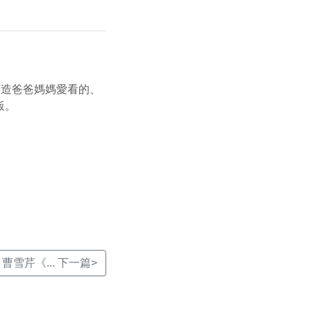
打造爸爸媽媽愛看的、
飯。
雪芹《... 下一篇>