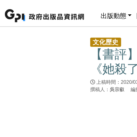
跳至主要內容區塊
:::
出版動態
:::
文化歷史
【書評
《她殺
上稿時間：2020/0
撰稿人：
吳宗叡
編撰