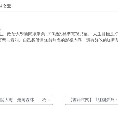
關文章
叡
0年生。政治大學新聞系畢業，90後的標準電視兒童。 人生目標是
買票去看的、自己想做且無怨無悔的影視內容，還有好吃的咖哩
k(另
開大海，走向森林－－樹...
【書籍試閱】《紅樓夢外：曹