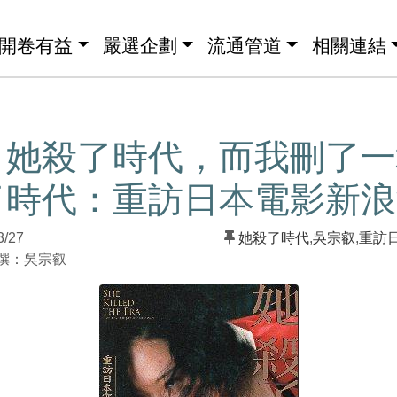
開卷有益
嚴選企劃
流通管道
相關連結
】她殺了時代，而我刪了一
了時代：重訪日本電影新浪
3/27
她殺了時代
,
吳宗叡
,
重訪
：吳宗叡