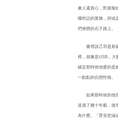
兼人還貪心，對虛擬
嘴幹話的業務，抑或
們身體的石子路上。
書裡說乙羽是新
裡，就像是
USB
，大
確定那時侯他愛的是
一點點的自戀性格。
如果那時候的他
道過了幾十年載，後
為什麼。「育安把涵