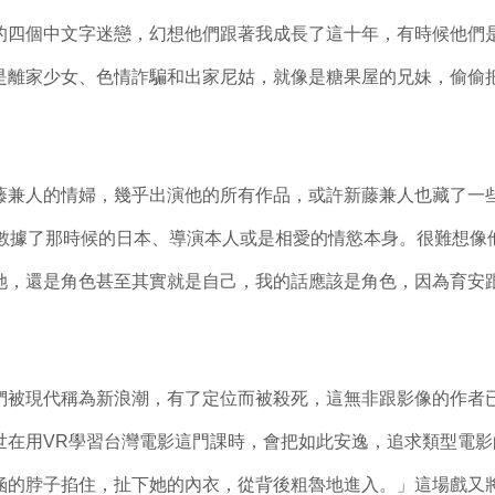
的四個中文字迷戀，幻想他們跟著我成長了這十年，有時候他們
是離家少女、色情詐騙和出家尼姑，就像是糖果屋的兄妹，偷偷
藤兼人的情婦，幾乎出演他的所有作品，或許新藤兼人也藏了一
數據了那時候的日本、導演本人或是相愛的情慾本身。很難想像
她，還是角色甚至其實就是自己，我的話應該是角色，因為育安
們被現代稱為新浪潮，有了定位而被殺死，這無非跟影像的作者
世在用
VR
學習台灣電影這門課時，會把如此安逸，追求類型電影
涵的脖子掐住，扯下她的內衣，從背後粗魯地進入。」這場戲又