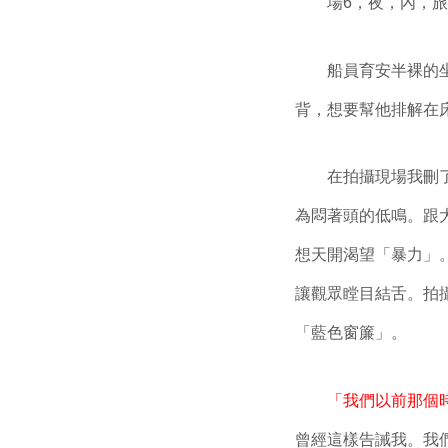
場
6
，夜，內，旅
船員育安半裸的
背，想要幫他排解在
在拍攝現場我刪
為悶著頭的低鳴。跟
想天開渴望「暴力」
讓觀眾瞠目結舌。拍
「藍色窗簾」。
「我們以前那個
曾經這樣告誡我。我