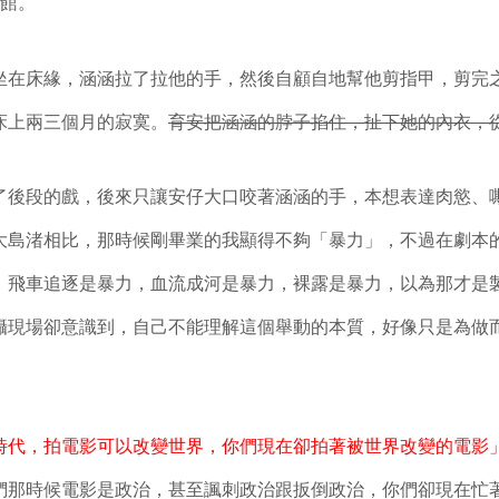
館。
坐在床緣，涵涵拉了拉他的手，然後自顧自地幫他剪指甲，剪完
床上兩三個月的寂寞。
育安把涵涵的脖子掐住，扯下她的內衣，
了後段的戲，後來只讓安仔大口咬著涵涵的手，本想表達肉慾、
大島渚相比，那時候剛畢業的我顯得不夠「暴力」，不過在劇本
。飛車追逐是暴力，血流成河是暴力，裸露是暴力，以為那才是
攝現場卻意識到，自己不能理解這個舉動的本質，好像只是為做
時代，拍電影可以改變世界，你們現在卻拍著被世界改變的電影
們那時候電影是政治，甚至諷刺政治跟扳倒政治，你們卻現在忙