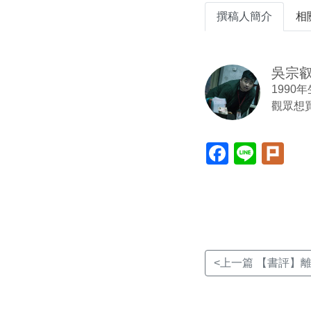
撰稿人簡介
相
吳宗
199
觀眾想
Facebook(另
Line(另
Plur
開
開
開
新
新
新
視
視
視
窗)
窗)
窗)
<上一篇 【書評】離