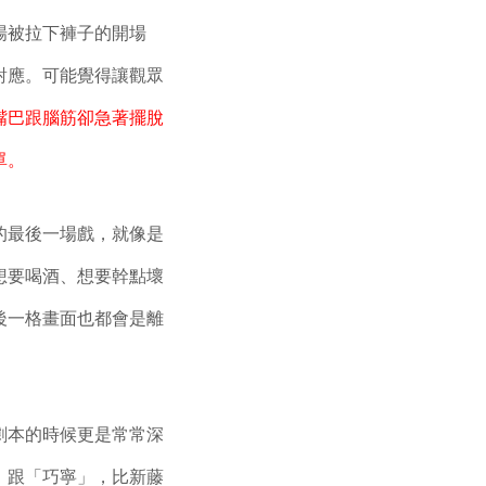
場被拉下褲子的開場
對應。可能覺得讓觀眾
嘴巴跟腦筋卻急著擺脫
單。
的最後一場戲，就像是
想要喝酒、想要幹點壞
後一格畫面也都會是離
劇本的時候更是常常深
」跟「巧寧」，比新藤