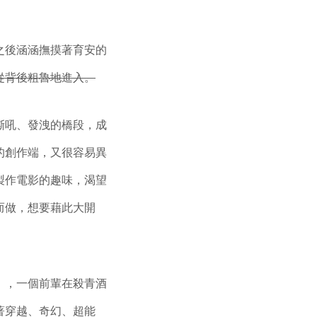
之後涵涵撫摸著育安的
從背後粗魯地進入。
嘶吼、發洩的橋段，成
的創作端，又很容易異
製作電影的趣味，渴望
而做，想要藉此大開
」
，一個前輩在殺青酒
著穿越、奇幻、超能