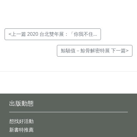
窗)
窗)
窗)
<上一篇 2020 台北雙年展：「你我不住...
鯨驗值－鯨骨解密特展 下一篇>
出版動態
想找好活動
新書特推薦