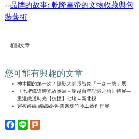
品牌的故事: 乾隆皇帝的文物收藏與包
>
>
裝藝術
相關文章
您可能有興趣的文章
神木園的第一次！攝影大師張智銘「一森一勢」展
《七堵鐵道時光故事展－穿越百年記憶之旅》特展—
重返鐵道時光【技憶】七堵→新北投
穿梭經緯 編織縱橫-曾鳳珠竹藤工藝創作展
Facebook(另
Line(另
Plurk(另
開
開
開
新
新
新
視
視
視