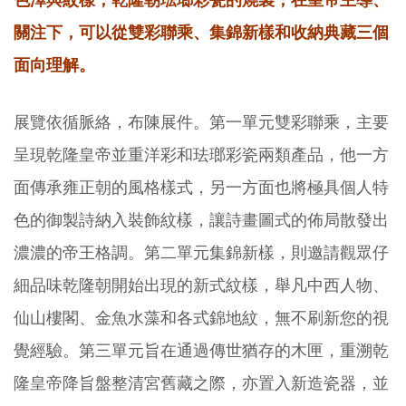
色澤與紋樣，乾隆朝琺瑯彩瓷的燒製，在皇帝主導、
關注下，可以從雙彩聯乘、集錦新樣和收納典藏三個
面向理解。
展覽依循脈絡，布陳展件。第一單元雙彩聯乘，主要
呈現乾隆皇帝並重洋彩和珐瑯彩瓷兩類產品，他一方
面傳承雍正朝的風格樣式，另一方面也將極具個人特
色的御製詩納入裝飾紋樣，讓詩畫圖式的佈局散發出
濃濃的帝王格調。第二單元集錦新樣，則邀請觀眾仔
細品味乾隆朝開始出現的新式紋樣，舉凡中西人物、
仙山樓閣、金魚水藻和各式錦地紋，無不刷新您的視
覺經驗。第三單元旨在通過傳世猶存的木匣，重溯乾
隆皇帝降旨盤整清宮舊藏之際，亦置入新造瓷器，並