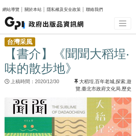
跳至主要內容區塊
網站導覽
│
關於本站
│
隱私權及安全政策
│
聯絡我們
:::
台灣采風
【書介】《聞聞大稻埕‧
味的散步地》
上稿時間：2020/12/30
大稻埕
,
百年老城
,
探索
,
遊
覽
,
臺北市政府文化局
,
歷史