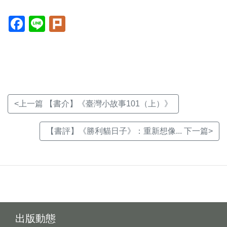
Facebook(另
Line(另
Plurk(另
開
開
開
新
新
新
視
視
視
窗)
窗)
窗)
<上一篇 【書介】《臺灣小故事101（上）》
【書評】《勝利貓日子》：重新想像... 下一篇>
出版動態