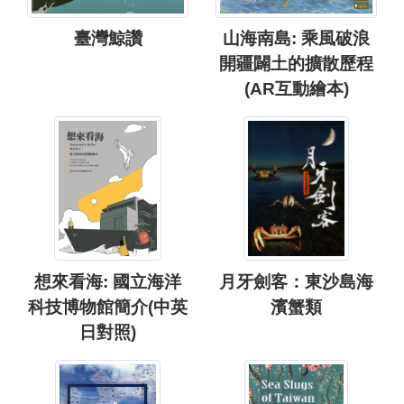
臺灣鯨讚
山海南島: 乘風破浪
開疆闢土的擴散歷程
(AR互動繪本)
想來看海: 國立海洋
月牙劍客：東沙島海
科技博物館簡介(中英
濱蟹類
日對照)