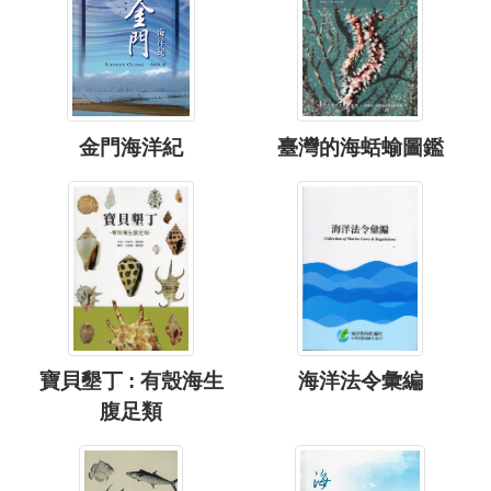
金門海洋紀
臺灣的海蛞蝓圖鑑
寶貝墾丁 : 有殼海生
海洋法令彙編
腹足類