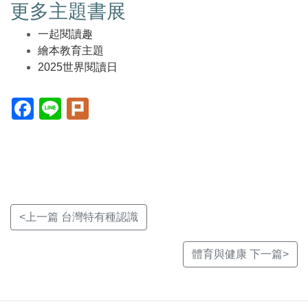
更多主題書展
一起閱讀趣
繪本教育主題
2025世界閱讀日
Facebook(另
Line(另
Plurk(另
開
開
開
新
新
新
視
視
視
窗)
窗)
窗)
<上一篇 台灣特有種認識
體育與健康 下一篇>