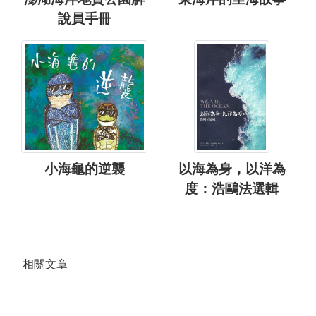
說員手冊
小海龜的逆襲
以海為身，以洋為
度：浩鷗法選輯
相關文章