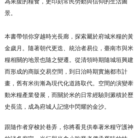
為果腹的糧食，更印刻常民勞動與信仰的生活圖
景。
本書帶領你穿越時光長廊，探索屬於府城米糧的黃
金歲月。隨著朝代更迭、統治者易位，臺南市與米
糧相關的地景也隨之變遷。從清領時期隨城垣興建
而形成的商販交易空間，到日治時期實施都市計
畫，舊有米街漸為現代化道路取代。空間的演變牽
動米糧產業發展，而關於米的日常經驗則澱積於歷
史長流，成為府城人記憶中閃耀的金沙。
跟隨作者穿梭於巷弄，你將看見供奉著米糧守護神