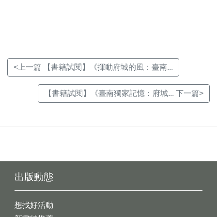
新
新
新
視
視
視
窗)
窗)
窗)
<上一篇 【書籍試閱】《揮動府城的風：臺南...
【書籍試閱】《臺南獨家記憶：府城... 下一篇>
出版動態
想找好活動