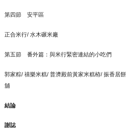
第四節 安平區
正合米行
/
水木碾米廠
第五節 番外篇：與米行緊密連結的小吃們
郭家粽
/
禧樂米糕
/
普濟殿前黃家米糕栫
/
振香居餅
舖
結論
謝誌