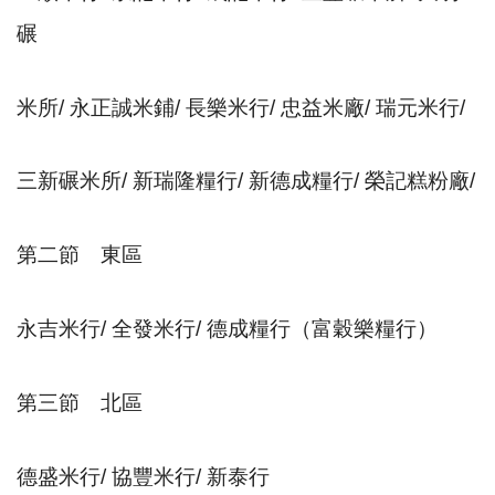
碾
米所
/
永正誠米鋪
/
長樂米行
/
忠益米廠
/
瑞元米行
/
三新碾米所
/
新瑞隆糧行
/
新德成糧行
/
榮記糕粉廠
/
第二節 東區
永吉米行
/
全發米行
/
德成糧行（富穀樂糧行）
第三節 北區
德盛米行
/
協豐米行
/
新泰行