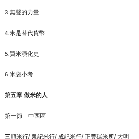
3.
無聲的力量
4.
米是替代貨幣
5.
買米演化史
6.
米袋小考
第五章
做米的人
第一節 中西區
三順米行
/
泉記米行
/
成記米行
/
正豐碾米所
/
大明