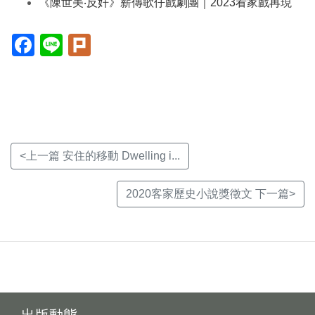
《陳世美‧反奸》薪傳歌仔戲劇團｜2023看家戲再現
Facebook(另
Line(另
Plurk(另
開
開
開
新
新
新
視
視
視
窗)
窗)
窗)
<上一篇 安住的移動 Dwelling i...
2020客家歷史小說獎徵文 下一篇>