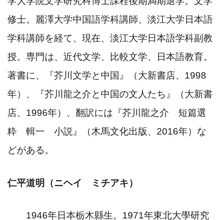
学大学院文学研究科博士課程後期満期退学。文学
修士。麗澤大学中国語学科講師、淡江大学日本語
学科講師を経て、現在、淡江大学日本語学科副教
授。専門は、近代文学、比較文学、日本語教育。
著書に、『芥川文学と中国』（大新書店、
1998
年）、『芥川龍之介と中国の文人たち』（大新書
店、
1996
年）、翻訳には『芥川龍之介 短篇選
粋 輯一 小説』（木馬文化出版、
2016
年）な
どがある。
仁平道明（ニヘイ ミチアキ）
1946
年日本栃木縣生。
1971
年東北大學研究