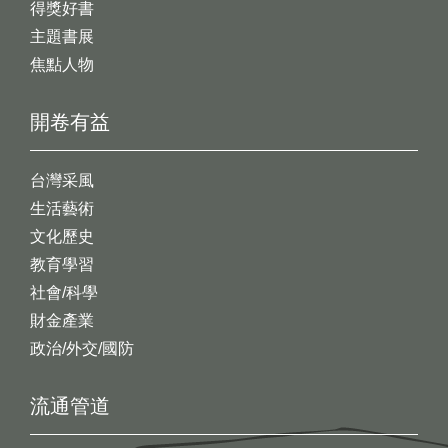
得獎好書
主題書展
焦點人物
開卷有益
台灣采風
生活藝術
文化歷史
教育學習
社會/科學
財金產業
政治/外交/國防
流通管道