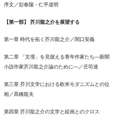
序文／彭春陽・仁平道明
【第一部】
芥川龍之介を展望する
第一章
時代を拓く芥川龍之介／関口安義
第二章
「文壇」を見据える青年作家たち
―
新聞
小説作家芥川龍之介論のために
―
／庄司達
第三章
芥川文学における欧米モダニズムとの位
相／髙橋龍夫
第四章
芥川龍之介の文学と絵画とのクロス