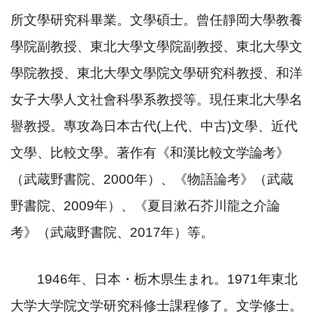
所文學研究科畢業。文學碩士。曾任靜岡大學教養
學院副教授、東北大學文學院副教授、東北大學文
學院教授、東北大學文學院文學研究科教授、和洋
女子大學人文社會科學系教授等。現任東北大學名
譽教授。專攻為日本古代
(
上代、中古
)
文學、近代
文學、比較文學。著作有《和漢比較文学論考》
（武蔵野書院、
2000
年）、《物語論考》（武蔵
野書院、
2009
年）、《夏目漱石芥川龍之介論
考》（武蔵野書院、
2017
年）等。
1946
年、日本・栃木県生まれ。
1971
年東北
大学大学院文学研究科修士課程修了。文学修士。