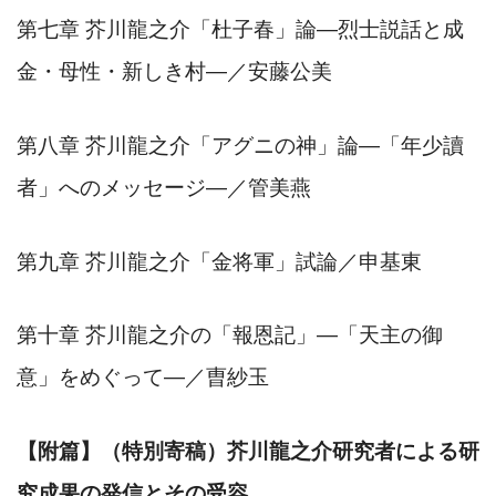
第七章
芥川龍之介「杜子春」論
―
烈士説話と成
金・母性・新しき村
―
／安藤公美
第八章
芥川龍之介「アグニの神」論
―
「年少讀
者」へのメッセージ
―
／管美燕
第九章
芥川龍之介「金将軍」試論／申基東
第十章
芥川龍之介の「報恩記」
―
「天主の御
意」をめぐって
―
／曺紗玉
【附篇】（特別寄稿）芥川龍之介研究者による研
究成果の発信とその受容