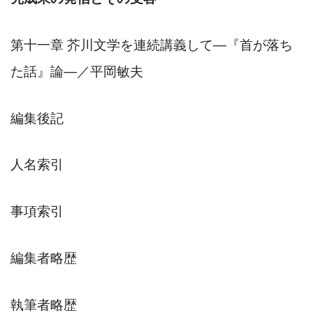
第十一章
芥川文学を連続講義して
―
『首が落ち
た話』論
―
／平岡敏夫
編集後記
人名索引
事項索引
編集者略歴
執筆者略歴