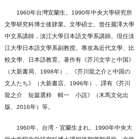
1960
年台灣宜蘭生。
1990
年中央大學研究所
文學研究科博士後肄業。文學碩士。曾任麗澤大學
中文系講師，淡江大學日本語文學系講師。現任淡
江大學日本語文學系副教授。專攻為近代文學、比
較文學、日本語教育。著作有《芥川文学と中国》
（大新書局、
1998
年）、《芥川龍之介と中国の
文人たち》（大新書店、
1996
年）、譯有《芥川
龍之介 短篇選粋 輯一 小説》（木馬文化出
版、
2016
年）等。
1960
年、台湾・宜蘭生まれ。
1990
年中央大