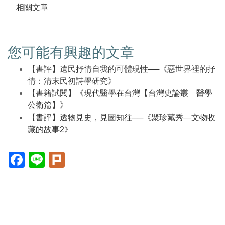
相關文章
您可能有興趣的文章
【書評】遺民抒情自我的可體現性──《惡世界裡的抒
情：清末民初詩學研究》
【書籍試閱】《現代醫學在台灣【台灣史論叢 醫學
公衛篇】》
【書評】透物見史，見圖知往──《聚珍藏秀—文物收
藏的故事2》
Facebook(另
Line(另
Plurk(另
開
開
開
新
新
新
視
視
視
窗)
窗)
窗)