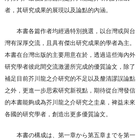
者，其研究成果的展現以及論點的內涵。
本書各篇作者均經過特別挑選，以台灣或與台
灣有深厚交流，且具有傑出研究成果的學者為主。
本書在台灣出版的主要用意在於，透過這些海內外
研究學者彼此間交流激盪所完成的優質論文，除了
補足目前芥川龍之介研究的不足以及釐清謬誤論點
之外，更進一步思索研究新視點，期待從台灣發信
的本書能夠成為芥川龍之介研究之圭臬，裨益未來
各國的研究學者，創造出更多優質論文。
本書の構成は、第一章から第五章までを第一