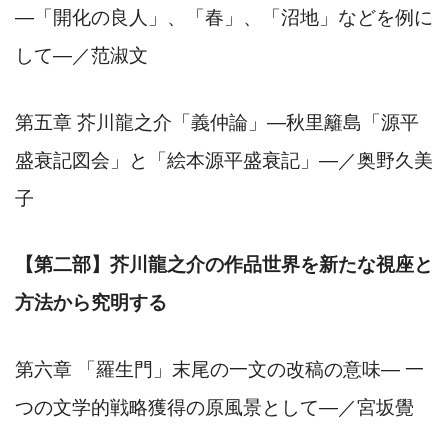
―
「開化の良人」、「春」、「沼地」などを例に
して
―
／范淑文
第五章
芥川龍之介「義仲論」
―
秋里籬島「源平
盛衰記図会」と「絵本源平盛衰記」
―
／奥野久美
子
【第二部】芥川龍之介の作品世界を新たな視座と
方法から究明する
第六章
「羅生門」末尾の一文の改稿の意味
―
一
つの文学的戦略獲得の原風景として
―
／宮坂覺