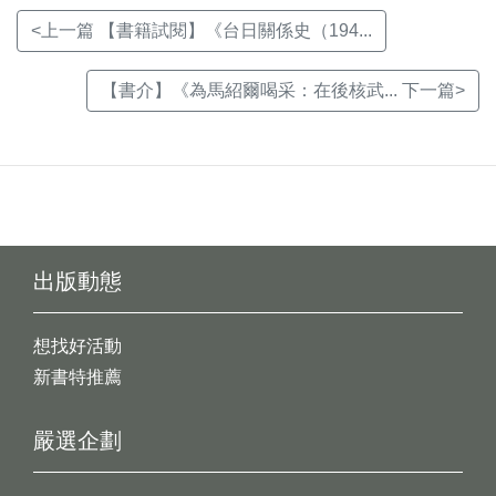
<上一篇 【書籍試閱】《台日關係史（194...
【書介】《為馬紹爾喝采：在後核武... 下一篇>
出版動態
想找好活動
新書特推薦
嚴選企劃