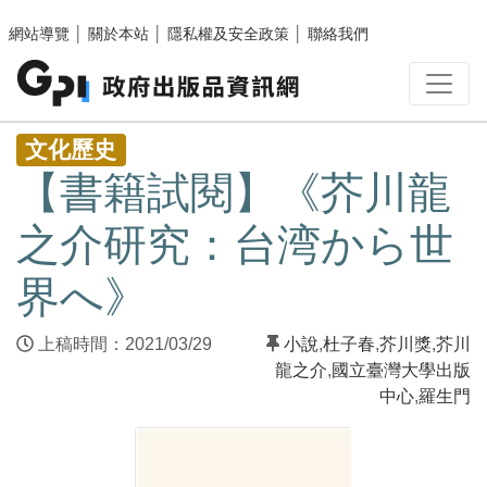
跳至主要內容區塊
網站導覽
│
關於本站
│
隱私權及安全政策
│
聯絡我們
:::
文化歷史
【書籍試閱】《芥川龍
之介研究：台湾から世
界へ》
上稿時間：2021/03/29
小說
,
杜子春
,
芥川獎
,
芥川
龍之介
,
國立臺灣大學出版
中心
,
羅生門